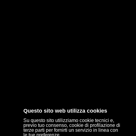
Via Polesine,10 - 10020 - Cambiano (TO)
officine@mariofreni.it
auto@mariofreni.it
Tel: 011 9441810
P.IVA: 09969450015
LUN-VEN: 8.00-12.00/14.00-18.30
SAB: 8.00-12.00
SEGUICI SU
Questo sito web utilizza cookies
Su questo sito utilizziamo cookie tecnici e,
previo tuo consenso, cookie di profilazione di
terze parti per fornirti un servizio in linea con
le tue preferenze.