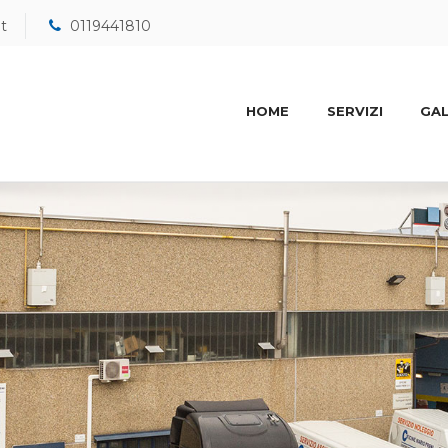
it
0119441810
HOME
SERVIZI
GAL