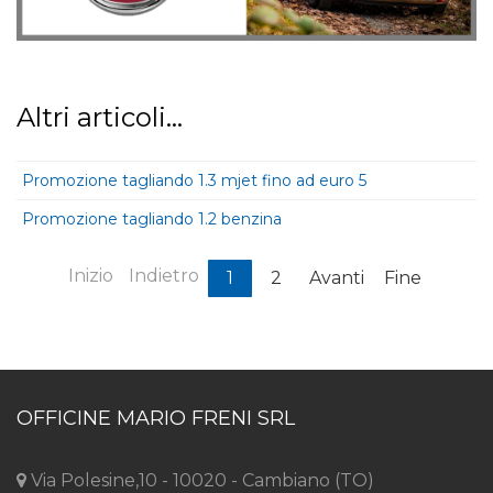
Altri articoli...
Promozione tagliando 1.3 mjet fino ad euro 5
Promozione tagliando 1.2 benzina
Inizio
Indietro
1
2
Avanti
Fine
OFFICINE MARIO FRENI SRL
Via Polesine,10 - 10020 - Cambiano (TO)