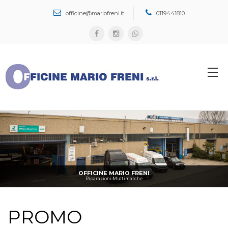
Cerca...
officine@mariofreni.it
0119441810
OFFICINE MARIO FRENI
Riparazioni Multimarche
PROMO